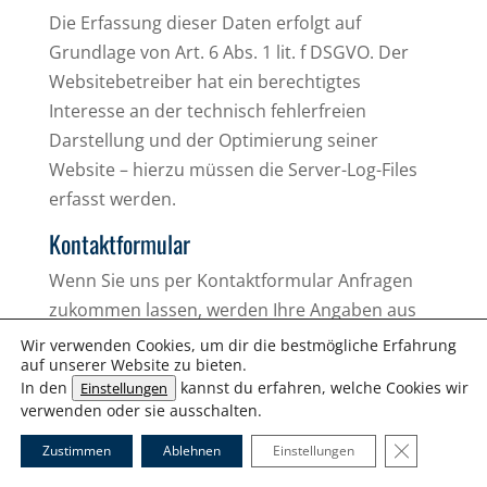
Die Erfassung dieser Daten erfolgt auf
Grundlage von Art. 6 Abs. 1 lit. f DSGVO. Der
Websitebetreiber hat ein berechtigtes
Interesse an der technisch fehlerfreien
Darstellung und der Optimierung seiner
Website – hierzu müssen die Server-Log-Files
erfasst werden.
Kontaktformular
Wenn Sie uns per Kontaktformular Anfragen
zukommen lassen, werden Ihre Angaben aus
dem Anfrageformular inklusive der von Ihnen
Wir verwenden Cookies, um dir die bestmögliche Erfahrung
auf unserer Website zu bieten.
dort angegebenen Kontaktdaten zwecks
In den
kannst du erfahren, welche Cookies wir
Einstellungen
Bearbeitung der Anfrage und für den Fall von
verwenden oder sie ausschalten.
Anschlussfragen bei uns gespeichert. Diese
GDPR Cooki
Zustimmen
Ablehnen
Einstellungen
Daten geben wir nicht ohne Ihre Einwilligung
weiter.