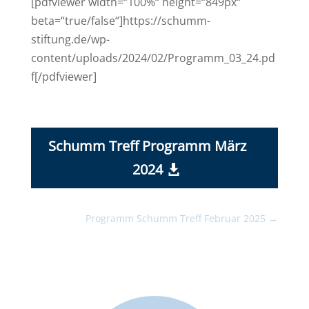
[pdfviewer width=“100%“ height=“849px“
beta=“true/false“]https://schumm-
stiftung.de/wp-
content/uploads/2024/02/Programm_03_24.pd
f[/pdfviewer]
Schumm Treff Programm März
2024
Programm Schumm Treff Februar 2025
→